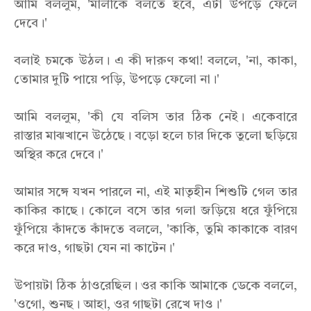
আমি বললুম, 'মালীকে বলতে হবে, এটা উপড়ে ফেলে
দেবে।'
বলাই চমকে উঠল। এ কী দারুণ কথা! বললে, 'না, কাকা,
তোমার দুটি পায়ে পড়ি, উপড়ে ফেলো না।'
আমি বললুম, 'কী যে বলিস তার ঠিক নেই। একেবারে
রাস্তার মাঝখানে উঠেছে। বড়ো হলে চার দিকে তুলো ছড়িয়ে
অস্থির করে দেবে।'
আমার সঙ্গে যখন পারলে না, এই মাতৃহীন শিশুটি গেল তার
কাকির কাছে। কোলে বসে তার গলা জড়িয়ে ধরে ফুঁপিয়ে
ফুঁপিয়ে কাঁদতে কাঁদতে বললে, 'কাকি, তুমি কাকাকে বারণ
করে দাও, গাছটা যেন না কাটেন।'
উপায়টা ঠিক ঠাওরেছিল। ওর কাকি আমাকে ডেকে বললে,
'ওগো, শুনছ। আহা, ওর গাছটা রেখে দাও।'