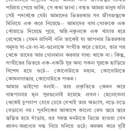
লোকালয়ে মানুষের মধ্যে আমরা নানা জীবজন্তুর প্রচ্ছন্ন
পরিচয় পেয়ে থাকি, সে কথা জানা। বস্তুত আমরা মানুষ বলি
সেই পদার্থকে যেটা আমাদের ভিতরকার সব জীবজন্তুকে
মিলিয়ে এক করে নিয়েছে-- আমাদের বাঘ-গোরুকে এক
খোঁয়াড়ে দিয়েছে পুরে, অহি-নকুলকে এক খাঁচায় ধরে
রেখেছে। যেমন রাগিনী বলি তাকেই যা আপনার ভিতরকার
সমুদয় সা-রে-গা-মা-গুলোকে সংগীত করে তোলে, তার পর
থেকে তাদের আর গোলমাল করবার সাধ্য থাকে না। কিন্তু,
সংগীতের ভিতরে এক-একটি সুর অন্য সকল সুরকে ছাড়িয়ে
বিশেষ হয়ে ওঠে-- কোনোটাতে মধ্যম, কোনোটাতে
কোমলগান্ধার, কোনোটাতে পঞ্চম।
আমার ভাইপো বলাই-- তার প্রকৃতিতে কেমন করে
গাছপালার মূল সুরগুলোই হয়েছে প্রবল। ছেলেবেলা
থেকেই চুপচাপ চেয়ে চেয়ে দেখাই তার অভ্যাস, নড়ে-চড়ে
বেড়ানো নয়। পুবদিকের আকাশে কালো মেঘ স্তরে স্তরে
স্তম্ভিত হয়ে দাঁড়ায়, ওর সমস্ত মনটাতে ভিজে হাওয়া যেন
শ্রাবণ-অরণ্যের গন্ধ নিয়ে ঘনিয়ে ওঠে; ঝমঝম করে বৃষ্টি