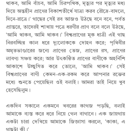
থাকব, আমি বাঁচব, আমি চিরপথিক, মৃত্যুর পর মৃত্যুর মধ্য
দিয়ে অন্তহীন প্রাণের বিকাশতীর্থে যাত্রা করব রৌদ্রে-বাদলে,
দিনে-রাত্রে।' গাছের সেই রব আজও উঠছে বনে বনে, পর্বত
প্রান্তরে, তাদেরই শাখায় পত্রে ধরণীর প্রাণ বলে বলে উঠছে,
'আমি থাকব, আমি থাকব।' বিশ্বপ্রাণের মূক ধাত্রী এই গাছ
নিরবচ্ছিন্ন কাল ধরে দ্যুলোককে দোহন করে; পৃথিবীর
অমৃতভাণ্ডারের জন্যে প্রাণের তেজ, প্রাণের রস, প্রাণের
লাবণ্য সঞ্চয় করে; আর উৎকণ্ঠিত প্রাণের বাণীকে অহর্নিশি
আকাশে উচ্ছ্বসিত করে তোলে, 'আমি থাকব।' সেই
বিশ্বপ্রাণের বাণী কেমন-এক-রকম করে আপনার রক্তের
মধ্যে শুনতে পেয়েছিল ওই বলাই। আমরা তাই নিয়ে খুব
হেসেছিলুম।
একদিন সকালে একমনে খবরের কাগজ পড়ছি, বলাই
আমাকে ব্যস্ত করে ধরে নিয়ে গেল বাগানে। এক জায়গায়
একটা চারা দেখিয়ে আমাকে জিজ্ঞাসা করলে, 'কাকা, এ
গাছটা কী।'