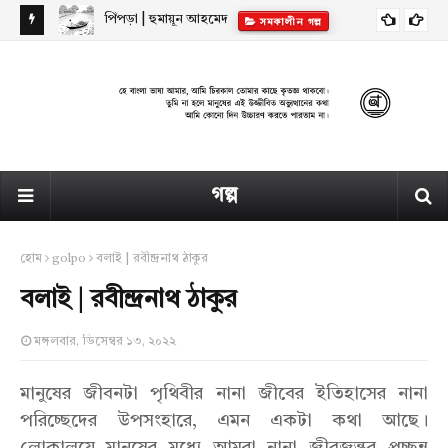
পিঁপড়া | হুমায়ূন আহমেদ
ন
সমকালীন গল্প
গল্প
হোম
golpo
বলাই | রবীন্দ্রনাথ ঠাকুর
বলাই | রবীন্দ্রনাথ ঠাকুর
মঙ্গলবার, ডিসেম্বর ১৩, ২০২২
মানুষের জীবনটা পৃথিবীর নানা জীবের ইতিহাসের নানা
পরিচ্ছেদের উপসংহারে, এমন একটা কথা আছে।