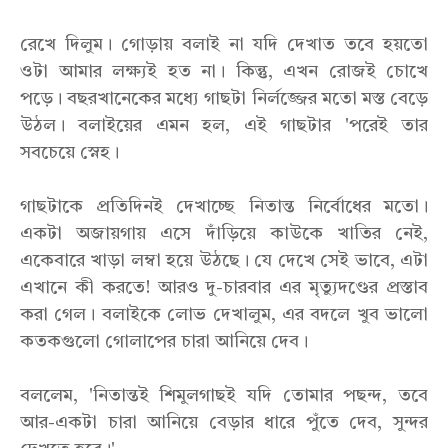
রেখে দিলুম। গোড়ায় বলাই না যদি দেখাত তবে হয়তো
ওটা আমার লক্ষ্যই হত না। কিন্তু, এখন রোজই চোখে
পড়ে। বছরখানেকের মধ্যে গাছটা নির্লজ্জের মতো মস্ত বেড়ে
উঠল। বলাইয়ের এমন হল, এই গাছটার 'পরেই তার
সবচেয়ে স্নেহ।
গাছটাকে প্রতিদিনই দেখাচ্ছে নিতান্ত নির্বোধের মতো।
একটা অজায়গায় এসে দাঁড়িয়ে কাউকে খাতির নেই,
একেবারে খাড়া লম্বা হয়ে উঠছে। যে দেখে সেই ভাবে, এটা
এখানে কী করতে! আরও দু-চারবার এর মৃত্যুদণ্ডের প্রস্তাব
করা গেল। বলাইকে লোভ দেখালুম, এর বদলে খুব ভালো
কতকগুলো গোলাপের চারা আনিয়ে দেব।
বললেম, 'নিতান্তই শিমুলগাছই যদি তোমার পছন্দ, তবে
আর-একটা চারা আনিয়ে বেড়ার ধারে পুঁতে দেব, সুন্দর