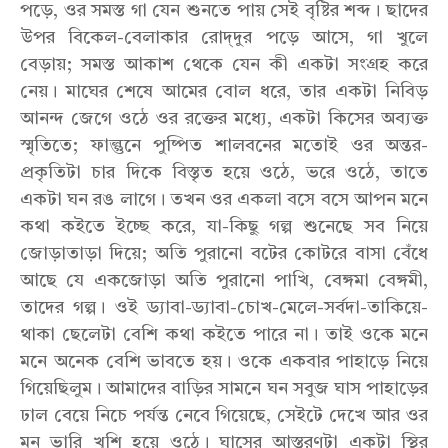
পড়ে, ওর সমস্ত গা যেন শুনতে পায় সেই বৃষ্টির শব্দ। ছাদের
উপর বিকেল-বেলাকার রোদ্‌দুর পড়ে আসে, গা খুলে
বেড়ায়; সমস্ত আকাশ থেকে যেন কী একটা সংগ্রহ করে
নেয়। মাঘের শেষে আমের বোল ধরে, তার একটা নিবিড়
আনন্দ জেগে ওঠে ওর রক্তের মধ্যে, একটা কিসের অব্যক্ত
স্মৃতিতে; ফাল্গুনে পুষ্পিত শালবনের মতোই ওর অন্তর-
প্রকৃতিটা চার দিকে বিস্তৃত হয়ে ওঠে, ভরে ওঠে, তাতে
একটা ঘন রঙ লাগে। তখন ওর একলা বসে বসে আপন মনে
কথা কইতে ইচ্ছে করে, যা-কিছু গল্প শুনেছে সব নিয়ে
জোড়াতাড়া দিয়ে; অতি পুরানো বটের কোটরে বাসা বেঁধে
আছে যে একজোড়া অতি পুরানো পাখি, বেঙ্গমা বেঙ্গমী,
তাদের গল্প। ওই ড্যাবা-ড্যাবা-চোখ-মেলে-সর্বদা-তাকিয়ে-
থাকা ছেলেটা বেশি কথা কইতে পারে না। তাই ওকে মনে
মনে অনেক বেশি ভাবতে হয়। ওকে একবার পাহাড়ে নিয়ে
গিয়েছিলুম। আমাদের বাড়ির সামনে ঘন সবুজ ঘাস পাহাড়ের
ঢাল বেয়ে নিচে পর্যন্ত নেবে গিয়েছে, সেইটে দেখে আর ওর
মন ভারি খুশি হয়ে ওঠে। ঘাসের আস্তরণটা একটা স্থির