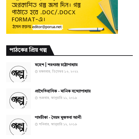
পাঠকের প্রিয় গল্প
মহেশ | শরৎচন্দ্র চট্টোপাধ্যায়
মঙ্গলবার, ডিসেম্বর ১৩, ২০২২
প্রাগৈতিহাসিক - মানিক বন্দ্যোপাধ্যায়
শুক্রবার, জানুয়ারি ১১, ২০১৯
পাদটীকা - সৈয়দ মুজতবা আলী
শনিবার, জানুয়ারি ১২, ২০১৯