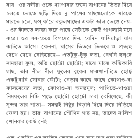
যায়। ওর সঙ্গীরা ওকে খ্যাপাবার জন্যে বাগানের ভিতর দিয়ে
চলতে চলতে ছড়ি দিয়ে দু পাশের গাছগুলোকে মারতে
মারতে চলে, ফস্‌ ক'রে বকুলগাছের একটা ডাল ভেঙে নেয়-
- ওর কাঁদতে লজ্জা করে পাছে সেটাকে কেউ পাগলামি মনে
করে। ওর সব-চেয়ে বিপদের দিন, যেদিন ঘাসিয়াড়া ঘাস
কাটতে আসে। কেননা, ঘাসের ভিতরে ভিতরে ও প্রত্যহ
দেখে দেখে বেড়িয়েছে-- এতটুকু-টুকু লতা, বেগনি হল্‌দে
নামহারা ফুল, অতি ছোটো ছোটো; মাঝে মাঝে কন্টিকারি
গাছ, তার নীল নীল ফুলের বুকের মাঝখানটিতে ছোট্ট
একটুখানি সোনার ফোঁটা; বেড়ার কাছে কাছে কোথাও-বা
কালমেঘের লতা, কোথাও-বা অনন্তমূল; পাখিতে-খাওয়া
নিমফলের বিচি পড়ে ছোটো ছোটো চারা বেরিয়েছে, কী
সুন্দর তার পাতা-- সমস্তই নিষ্ঠুর নিড়নি দিয়ে দিয়ে নিড়িয়ে
ফেলা হয়। তারা বাগানের শৌখিন গাছ নয়, তাদের নালিশ
শোনবার কেউ নেই।