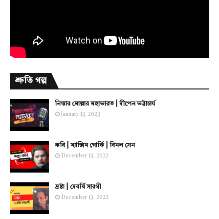
শ্রুতি গল্প
নিস্তার মোল্লার মহাভারত | দীপেন ভট্টাচার্য
January 13, 2023
কবি | ম্যাক্সিম গোর্কি | বিমল সেন
December 13, 2022
দ্রষ্টা | দেবর্ষি সারগী
December 13, 2022