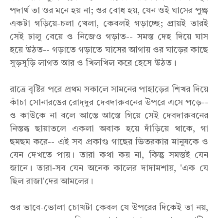
পদার্থ তা ওর মনে হয় না; ওর বোধ হয়, যেন ওই ঘাসের পুঞ্জ
একটা গড়িয়ে-চলা খেলা, কেবলই গড়াচ্ছে; প্রায়ই তারই
সেই ঢালু বেয়ে ও নিজেও গড়াত-- সমস্ত দেহ দিয়ে ঘাস
হয়ে উঠত-- গড়াতে গড়াতে ঘাসের আগায় ওর ঘাড়ের কাছে
সুড়সুড়ি লাগত আর ও খিলখিল করে হেসে উঠত।
রাত্রে বৃষ্টির পরে প্রথম সকালে সামনের পাহাড়ের শিখর দিয়ে
কাঁচা সোনারঙের রোদ্‌দুর দেবদারুবনের উপরে এসে পড়ে--
ও কাউকে না বলে আস্তে আস্তে গিয়ে সেই দেবদারুবনের
নিস্তব্ধ ছায়াতলে একলা অবাক হয়ে দাঁড়িয়ে থাকে, গা
ছমছম করে-- এই সব প্রকাণ্ড গাছের ভিতরকার মানুষকে ও
যেন দেখতে পায়। তারা কথা কয় না, কিন্তু সমস্তই যেন
জানে। তারা-সব যেন অনেক কালের দাদামশায়, 'এক যে
ছিল রাজা'দের আমলের।
ওর ভাবে-ভোলা চোখটা কেবল যে উপরের দিকেই তা নয়,