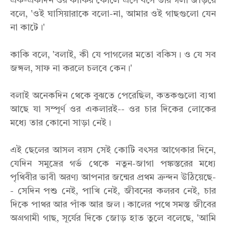
এক-একদিন ওর কাকির কোলে এসে বসে তার গলা জড়িয়ে
বলে, 'ওই ঘাসিয়ারাকে বলো-না, আমার ওই গাছগুলো যেন
না কাটে।'
কাকি বলে, 'বলাই, কী যে পাগলের মতো বকিস। ও যে সব
জঙ্গল, সাফ না করলে চলবে কেন।'
বলাই অনেকদিন থেকে বুঝতে পেরেছিল, কতকগুলো ব্যথা
আছে যা সম্পূর্ণ ওর একলারই-- ওর চার দিকের লোকের
মধ্যে তার কোনো সাড়া নেই।
এই ছেলের আসল বয়স সেই কোটি বৎসর আগেকার দিনে,
যেদিন সমুদ্রের গর্ভ থেকে নতুন-জাগা পঙ্কস্তরের মধ্যে
পৃথিবীর ভাবী অরণ্য আপনার জন্মের প্রথম ক্রন্দন উঠিয়েছে-
- সেদিন পশু নেই, পাখি নেই, জীবনের কলরব নেই, চার
দিকে পাথর আর পাঁক আর জল। কালের পথে সমস্ত জীবের
অগ্রগামী গাছ, সূর্যের দিকে জোড় হাত তুলে বলেছে, 'আমি