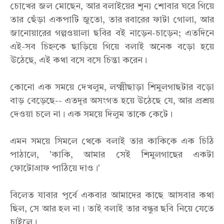
চোখের জল মোছেন, আর বলাইয়ের শূন্য শোবার ঘরে গিয়ে
তার ছেঁড়া একপাটি জুতো, তার রবারের ফাটা গোলা, আর
জানোয়ারের গল্পওয়ালা ছবির বই নাড়েন-চাড়েন; এতদিনে
এই-সব চিহ্নকে ছাড়িয়ে গিয়ে বলাই অনেক বড়ো হয়ে
উঠেছে, এই কথা বসে বসে চিন্তা করেন।
কোনো এক সময়ে দেখলুম, লক্ষ্মীছাড়া শিমুলগাছটার বড়ো
বাড় বেড়েছে-- এতদূর অসংগত হয়ে উঠেছে যে, আর প্রশ্রয়
দেওয়া চলে না। এক সময়ে দিলুম তাকে কেটে।
এমন সময়ে সিমলে থেকে বলাই তার কাকিকে এক চিঠি
পাঠালে, 'কাকি, আমার সেই শিমুলগাছের একটা
ফোটোগ্রাফ পাঠিয়ে দাও।'
বিলেত যাবার পূর্বে একবার আমাদের কাছে আসবার কথা
ছিল, সে আর হল না। তাই বলাই তার বন্ধুর ছবি নিয়ে যেতে
চাইলে।