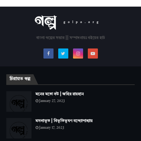
বাংলা গল্পের সম্ভার || সম্পাদনায়ঃ বইয়ের হাট
চিরায়ত গল্প
মনের মতো বউ | জহির রায়হান
January 27, 2023
মসলাভূত | বিভূতিভূষণ বন্দ্যোপাধ্যায়
January 17, 2023