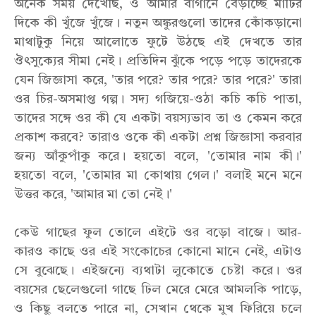
অনেক সময় দেখেছি, ও আমার বাগানে বেড়াচ্ছে মাটির
দিকে কী খুঁজে খুঁজে। নতুন অঙ্কুরগুলো তাদের কোঁকড়ানো
মাথাটুকু নিয়ে আলোতে ফুটে উঠছে এই দেখতে তার
ঔৎসুক্যের সীমা নেই। প্রতিদিন ঝুঁকে পড়ে পড়ে তাদেরকে
যেন জিজ্ঞাসা করে, 'তার পরে? তার পরে? তার পরে?' তারা
ওর চির-অসমাপ্ত গল্প। সদ্য গজিয়ে-ওঠা কচি কচি পাতা,
তাদের সঙ্গে ওর কী যে একটা বয়স্যভাব তা ও কেমন করে
প্রকাশ করবে? তারাও ওকে কী একটা প্রশ্ন জিজ্ঞাসা করবার
জন্য আঁকুপাঁকু করে। হয়তো বলে, 'তোমার নাম কী।'
হয়তো বলে, 'তোমার মা কোথায় গেল।' বলাই মনে মনে
উত্তর করে, 'আমার মা তো নেই।'
কেউ গাছের ফুল তোলে এইটে ওর বড়ো বাজে। আর-
কারও কাছে ওর এই সংকোচের কোনো মানে নেই, এটাও
সে বুঝেছে। এইজন্যে ব্যথাটা লুকোতে চেষ্টা করে। ওর
বয়সের ছেলেগুলো গাছে ঢিল মেরে মেরে আমলকি পাড়ে,
ও কিছু বলতে পারে না, সেখান থেকে মুখ ফিরিয়ে চলে