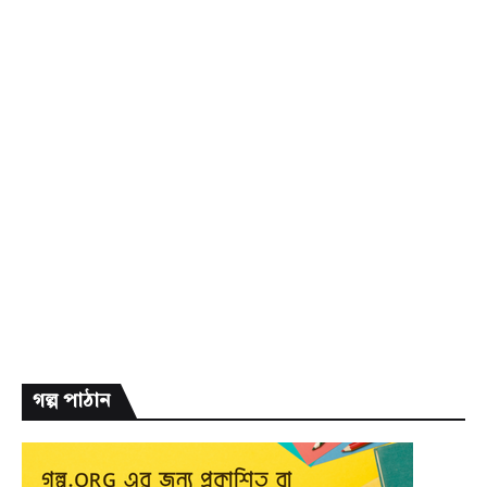
গল্প পাঠান